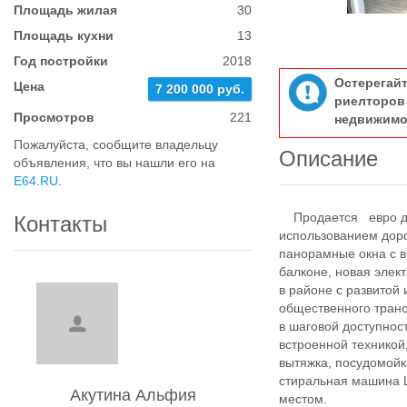
Площадь жилая
30
Площадь кухни
13
Год постройки
2018
Остерегай
Цена
7 200 000 руб.
риелтор
Просмотров
221
недвижимо
Пожалуйста, сообщите владельцу
Описание
объявления, что вы нашли его на
E64.RU
.
Продается евро дву
Контакты
использованием доро
панорамные окна с в
балконе, новая элек
в районе с развитой 
общественного трансп
в шаговой доступност
встроенной техникой
вытяжка, посудомойк
стиральная машина L
Акутина Альфия
местом.