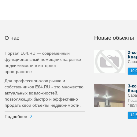
О нас
Новые объекты
2-ко
Портал E64.RU — современный
Ква
функциональный помощник на рынке
Сарат
недвижимости в интернет-
10 
пространстве.
Для профессионалов рынка и
3-ко
собственников E64.RU - это множество
Ква
актуальных возможностей,
Сара
позволяющих быстро и эффективно
Поса
продать свои объекты недвижимости.
180/
12 
Подробнее