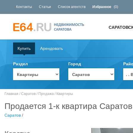
Контакты
Статьи
Список агентств
Избранное
(
0
)
САРАТОВС
Купить
Арендовать
Раздел
Город
Рай
. 
Главная
/
Саратов
/
Продажа
/
Квартиры
Продается 1-к квартира Саратов
Саратов
/