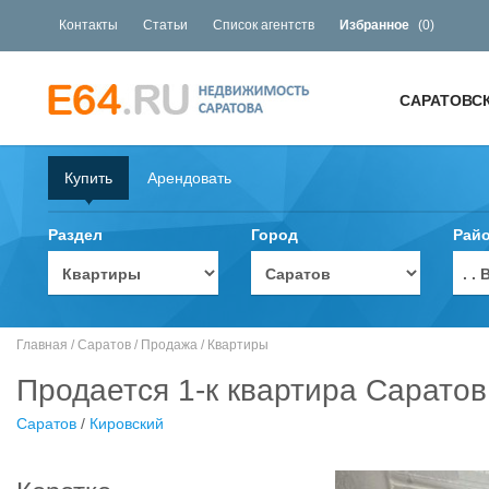
Контакты
Статьи
Список агентств
Избранное
(
0
)
САРАТОВС
Купить
Арендовать
Раздел
Город
Рай
. 
Главная
/
Саратов
/
Продажа
/
Квартиры
Продается 1-к квартира Саратов
Саратов
/
Кировский