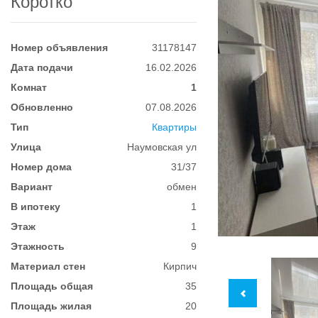
Коротко
Номер объявления
31178147
Дата подачи
16.02.2026
Комнат
1
Обновленно
07.08.2026
Тип
Квартиры
Улица
Наумовская ул
Номер дома
31/37
Вариант
обмен
В ипотеку
1
Этаж
1
Этажность
9
Материал стен
Кирпич
Площадь общая
35
Площадь жилая
20