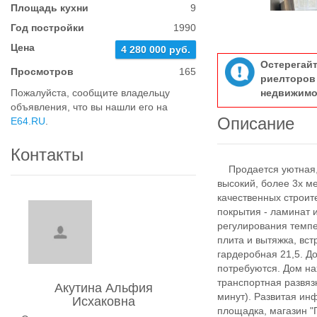
Площадь кухни
9
Год постройки
1990
Цена
4 280 000 руб.
Остерегай
Просмотров
165
риелтор
Пожалуйста, сообщите владельцу
недвижимо
объявления, что вы нашли его на
Описание
E64.RU
.
Контакты
Продается уютная, 
высокий, более 3х м
качественных строи
покрытия - ламинат 
регулирования темпе
плита и вытяжка, вс
гардеробная 21,5. 
потребуются. Дом на
транспортная развяз
Акутина Альфия
минут). Развитая инф
Исхаковна
площадка, магазин "