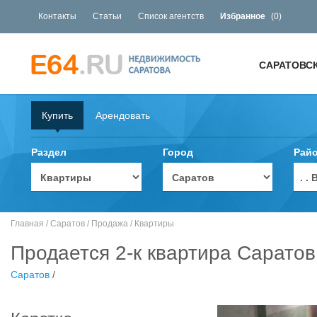
Контакты
Статьи
Список агентств
Избранное
(
0
)
САРАТОВС
Купить
Арендовать
Раздел
Город
Рай
. 
Главная
/
Саратов
/
Продажа
/
Квартиры
Продается 2-к квартира Саратов
Саратов
/