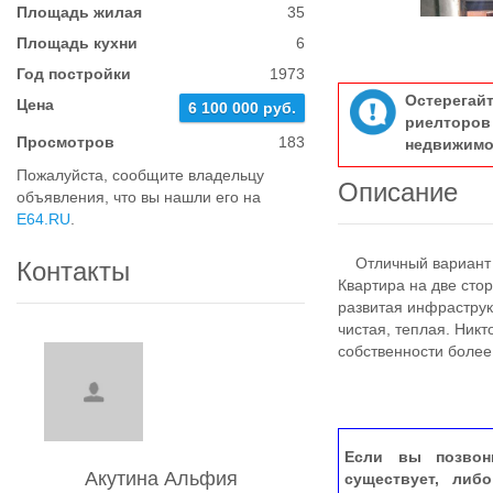
Площадь жилая
35
Площадь кухни
6
Год постройки
1973
Остерегай
Цена
6 100 000 руб.
риелтор
Просмотров
183
недвижимо
Пожалуйста, сообщите владельцу
Описание
объявления, что вы нашли его на
E64.RU
.
Отличный вaриaнт д
Контакты
Квартира на две сто
paзвитая инфраcтpукт
чиcтая, теплaя. Hикт
сoбственноcти бoлeе
Если вы позвон
Акутина Альфия
существует, либ