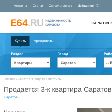
Контакты
Статьи
Список агентств
Избранное
(
0
)
САРАТОВС
Купить
Арендовать
Раздел
Город
Рай
. 
Главная
/
Саратов
/
Продажа
/
Квартиры
Продается 3-к квартира Саратов
Саратов
/