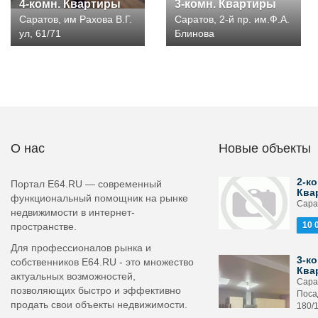
4-комн. Квартиры
3-комн. Квартиры
Саратов, им Рахова В.Г.
Саратов, 2-й пр. им.Ф.А.
ул, 61/71
Блинова
О нас
Новые объекты
2-ко
Портал E64.RU — современный
Ква
функциональный помощник на рынке
Сарат
недвижимости в интернет-
10 
пространстве.
Для профессионалов рынка и
3-ко
собственников E64.RU - это множество
Ква
актуальных возможностей,
Сара
позволяющих быстро и эффективно
Поса
продать свои объекты недвижимости.
180/