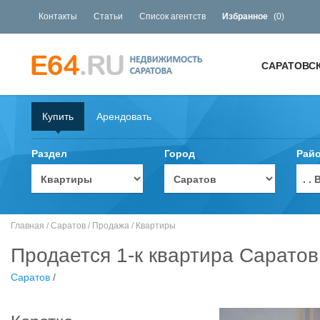
Контакты
Статьи
Список агентств
Избранное
(
0
)
САРАТОВС
Купить
Арендовать
Раздел
Город
Рай
. 
Главная
/
Саратов
/
Продажа
/
Квартиры
Продается 1-к квартира Саратов,
Саратов
/