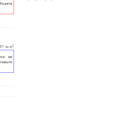
ъекта
2
87 за м
кта не
тавьте