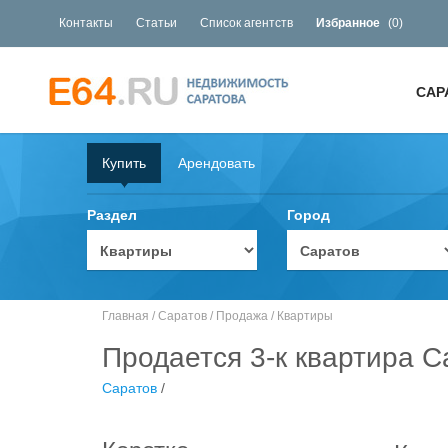
Контакты
Статьи
Список агентств
Избранное
(
0
)
САР
Купить
Арендовать
Раздел
Город
Главная
/
Саратов
/
Продажа
/
Квартиры
Продается 3-к квартира С
Саратов
/