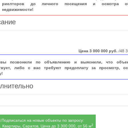
риелторов до личного посещения и осмотра об
недвижимости!
сание
Цена
3 000 000
руб.
/48 3
вы позвонили по объявлению и выяснили, что объе
твует, либо с вас требуют предоплату за просмотр, ос
у!
лнительно
Подписаться на новые объекты по запросу:
2
. Квартиры, Саратов, Цена до 3 300 000, от 56 м