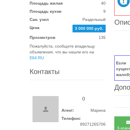
Площадь жилая
40
Площадь кухни
9
Сан. узел
Раздельный
Опи
Цена
3 000 000 руб.
Просмотров
135
Пожалуйста, сообщите владельцу
объявления, что вы нашли его на
E64.RU
.
Если 
сущес
Контакты
жалоб
Допо
0
Агент:
Марина
Телефон:
89271265706
3-комн