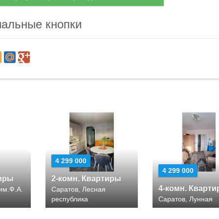
альные кнопки
4 299 000
4 299 000
тиры
2-комн. Квартиры
4-комн. Кварт
 им.Ф.А.
Саратов, Лесная
республика
Саратов, Лунная