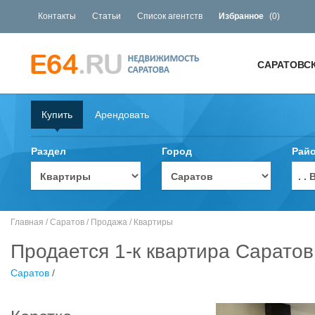
Контакты
Статьи
Список агентств
Избранное
(
0
)
САРАТОВС
Купить
Арендовать
Раздел
Город
Рай
. 
Главная
/
Саратов
/
Продажа
/
Квартиры
Продается 1-к квартира Саратов
Саратов
/