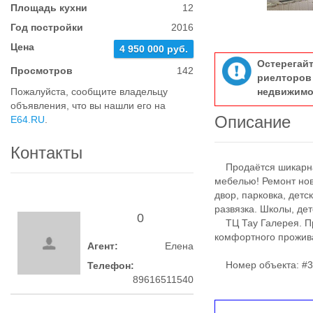
Площадь кухни
12
Год постройки
2016
Цена
4 950 000 руб.
Остерегай
Просмотров
142
риелтор
Пожалуйста, сообщите владельцу
недвижимо
объявления, что вы нашли его на
Описание
E64.RU
.
Контакты
Продаётся шикарная
мебелью! Ремонт нов
двор, парковка, дет
развязка. Школы, дет
0
ТЦ Тау Галерея. Пре
комфортного прожива
Агент:
Елена
Номер объекта: #3
Телефон:
89616511540