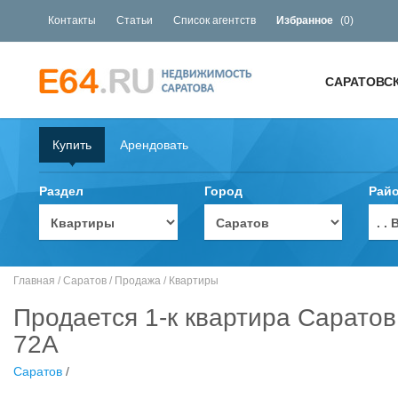
Контакты
Статьи
Список агентств
Избранное
(
0
)
САРАТОВС
Купить
Арендовать
Раздел
Город
Рай
. 
Главная
/
Саратов
/
Продажа
/
Квартиры
Продается 1-к квартира Саратов
72А
Саратов
/