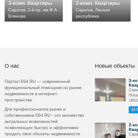
3-комн. Квартиры
2-комн. Квартиры
Саратов, 2-й пр. им.Ф.А.
Саратов, Лесная
Блинова
республика
О нас
Новые объекты
3-ко
Портал E64.RU — современный
Ква
функциональный помощник на рынке
Сара
недвижимости в интернет-
Поса
пространстве.
180/
Для профессионалов рынка и
12 
собственников E64.RU - это множество
актуальных возможностей,
2-ко
позволяющих быстро и эффективно
Ква
продать свои объекты недвижимости.
Сара