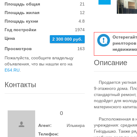
Площадь общая
21
Площадь жилая
12
Площадь кухни
4.8
Год постройки
1974
Остерегай
Цена
2 300 000 руб.
риелтор
Просмотров
163
недвижимо
Пожалуйста, сообщите владельцу
Описание
объявления, что вы нашли его на
E64.RU
.
Продается уютная и
Контакты
9-этажного дома. Пло
стандартный ремонт,
подойдет для молоды
материнского капита
0
Расположенная в не
учреждения: средня
Агент:
Ильмира
Гнёздышко. Также р
Телефон: