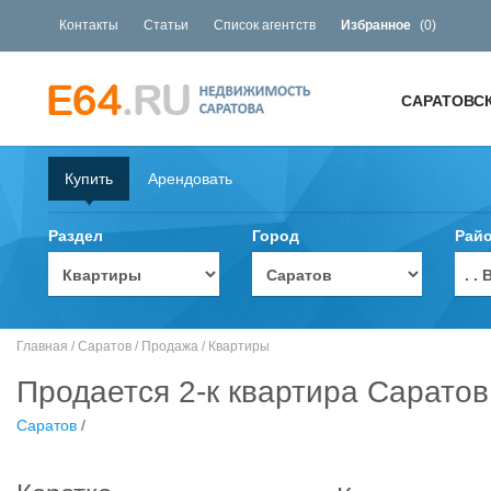
Контакты
Статьи
Список агентств
Избранное
(
0
)
САРАТОВС
Купить
Арендовать
Раздел
Город
Рай
. 
Главная
/
Саратов
/
Продажа
/
Квартиры
Продается 2-к квартира Саратов
Саратов
/