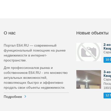
О нас
Новые объекты
2-ко
Портал E64.RU — современный
Ква
функциональный помощник на рынке
Сарат
недвижимости в интернет-
10 
пространстве.
Для профессионалов рынка и
3-ко
собственников E64.RU - это множество
Ква
актуальных возможностей,
Сара
позволяющих быстро и эффективно
Поса
продать свои объекты недвижимости.
180/
12 
Подробнее