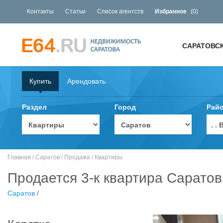
Контакты
Статьи
Список агентств
Избранное
(
0
)
САРАТОВС
Купить
Арендовать
Раздел
Город
Рай
. 
Главная
/
Саратов
/
Продажа
/
Квартиры
Продается 3-к квартира Саратов
Саратов
/