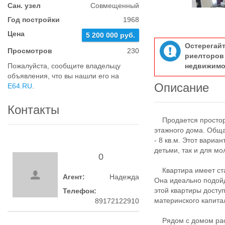
Сан. узел
Совмещенный
Год постройки
1968
Цена
5 200 000 руб.
Остерегай
Просмотров
230
риелтор
Пожалуйста, сообщите владельцу
недвижимо
объявления, что вы нашли его на
Описание
E64.RU
.
Контакты
Продается просторна
этажного дома. Обща
- 8 кв.м. Этот вариа
детьми, так и для м
0
Квартира имеет стан
Агент:
Надежда
Она идеально подойд
этой квартиры доступ
Телефон:
материнского капита
89172122910
Рядом с домом рас