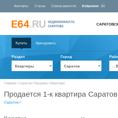
Контакты
Статьи
Список агентств
Избранное
(
0
)
САРАТОВС
Купить
Арендовать
Раздел
Город
Рай
. 
Главная
/
Саратов
/
Продажа
/
Квартиры
Продается 1-к квартира Саратов,
Саратов
/