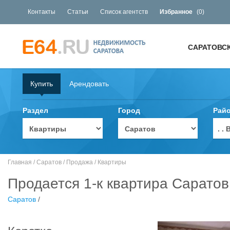
Контакты
Статьи
Список агентств
Избранное
(
0
)
САРАТОВС
Купить
Арендовать
Раздел
Город
Рай
. 
Главная
/
Саратов
/
Продажа
/
Квартиры
Продается 1-к квартира Саратов
Саратов
/