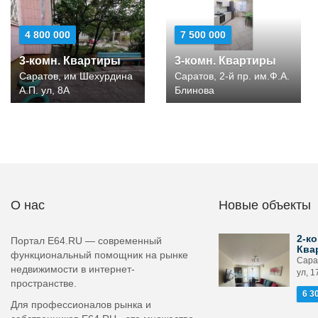
4 800 000
7 500 000
3-комн. Квартиры
3-комн. Квартиры
Саратов, им Шехурдина
Саратов, 2-й пр. им.Ф.А.
А.П. ул, 8А
Блинова
О нас
Новые объекты
2-ко
Портал E64.RU — современный
Ква
функциональный помощник на рынке
Сара
недвижимости в интернет-
ул, 1
пространстве.
6 3
Для профессионалов рынка и