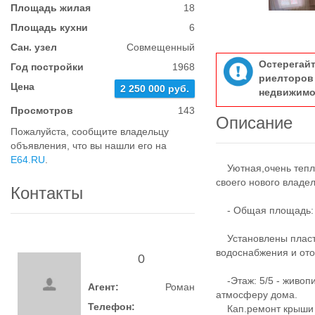
Площадь жилая
18
Площадь кухни
6
Сан. узел
Совмещенный
Остерегай
Год постройки
1968
риелтор
Цена
2 250 000 руб.
недвижимо
Просмотров
143
Описание
Пожалуйста, сообщите владельцу
объявления, что вы нашли его на
E64.RU
.
Уютная,очень тепла
своего нового владе
Контакты
- Общая площадь: 31
Установлены пласти
водоснабжения и от
0
-Этаж: 5/5 - живоп
Агент:
Роман
атмосферу дома.
Телефон:
Кап.ремонт крыши п