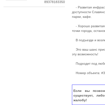
89378183350
- Развитая инфраст
доступности Славянс
парки, кафе.
- Хорошо развитая т
точки города, остан
В подъезде и возле
Это ваш шанс приоб
эту возможность!
Подходит под любо
Номер объекта: #3
Если вы позвон
существует, либ
жалобу!