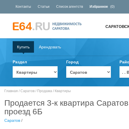
Контакты
Статьи
Список агентств
Избранное
(
0
)
САРАТОВС
Купить
Арендовать
Раздел
Город
Рай
. 
Главная
/
Саратов
/
Продажа
/
Квартиры
Продается 3-к квартира Саратов
проезд 6Б
Саратов
/