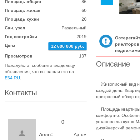
Площадь общая
86
Площадь жилая
60
Площадь кухни
20
Сан. узел
Раздельный
Год постройки
2019
Остерегай
риелтор
Цена
12 600 000 руб.
недвижимо
Просмотров
137
Описание
Пожалуйста, сообщите владельцу
объявления, что вы нашли его на
E64.RU
.
Живописный вид из о
каждый день. Кварти
Контакты
прекрасный обзор о
Площадь квартиры 86
комфортно. Особенно
0
установлена кухня М
дизайнерский ремонт
Агент:
Артем