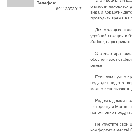
Это идеальный вариа
Телефон:
близости находятся 
89113353917
вида и Кораблик дет
проводить время на 
Для молодых людей 
удобной локации и б
Zadoor, парк приклю
Эта квартира также 
обеспечивает стаби
рынке.
Если вам нужно прио
подходит под этот в
можно использовать
Рядом с домом нахо
Пятёрочку и Магнит, 
пополнение продукт
Не упустите свой ш
комфортном месте! О