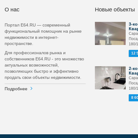
О нас
Новые объекты
3-ко
Портал E64.RU — современный
Ква
функциональный помощник на рынке
Сара
недвижимости в интернет-
Поса
пространстве.
180/
Для профессионалов рынка и
12 
собственников E64.RU - это множество
актуальных возможностей,
2-ко
позволяющих быстро и эффективно
Ква
продать свои объекты недвижимости.
Сара
Поса
Подробнее
180/
8 6