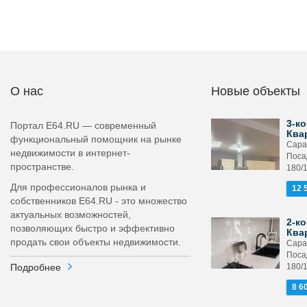
О нас
Новые объекты
3-ко
Портал E64.RU — современный
Ква
функциональный помощник на рынке
Сара
недвижимости в интернет-
Поса
пространстве.
180/
Для профессионалов рынка и
12 
собственников E64.RU - это множество
актуальных возможностей,
2-ко
позволяющих быстро и эффективно
Ква
продать свои объекты недвижимости.
Сара
Поса
Подробнее
180/
8 6