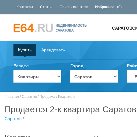
Контакты
Статьи
Список агентств
Избранное
(
0
)
САРАТОВС
Купить
Арендовать
Раздел
Город
Рай
. 
Главная
/
Саратов
/
Продажа
/
Квартиры
Продается 2-к квартира Саратов
Саратов
/