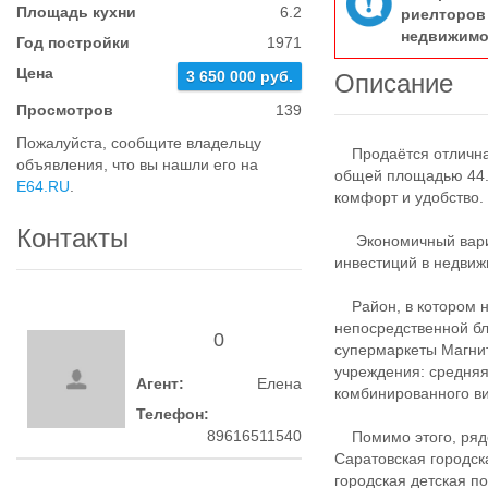
Площадь кухни
6.2
риелтор
недвижимо
Год постройки
1971
Цена
3 650 000 руб.
Описание
Просмотров
139
Пожалуйста, сообщите владельцу
Продаётся отличная 
объявления, что вы нашли его на
общей площадью 44.2
E64.RU
.
комфорт и удобство.
Контакты
Экономичный вариан
инвестиций в недвиж
Район, в котором на
непосредственной бл
0
супермаркеты Магнит
учреждения: средня
Агент:
Елена
комбинированного ви
Телефон:
89616511540
Помимо этого, рядо
Саратовская городс
городская детская п