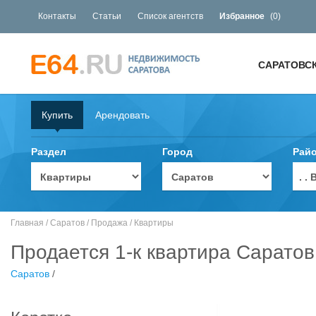
Контакты
Статьи
Список агентств
Избранное
(
0
)
САРАТОВС
Купить
Арендовать
Раздел
Город
Рай
. 
Главная
/
Саратов
/
Продажа
/
Квартиры
Продается 1-к квартира Саратов
Саратов
/