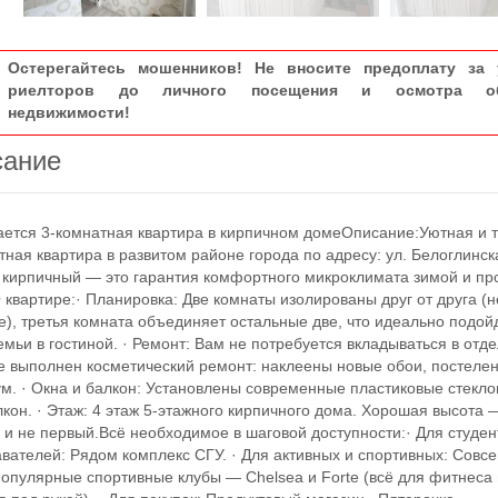
Остерегайтесь мошенников! Не вносите предоплату за 
риелторов до личного посещения и осмотра об
недвижимости!
сание
ся 3-комнатная квартира в кирпичном домеОписание:Уютная и 
тная квартира в развитом районе города по адресу: ул. Белоглинска
 кирпичный — это гарантия комфортного микроклимата зимой и п
 квартире:· Планировка: Две комнаты изолированы друг от друга (н
), третья комната объединяет остальные две, что идеально подой
емьи в гостиной. · Ремонт: Вам не потребуется вкладываться в отде
е выполнен косметический ремонт: наклеены новые обои, постеле
м. · Окна и балкон: Установлены современные пластиковые стекло
лкон. · Этаж: 4 этаж 5-этажного кирпичного дома. Хорошая высота 
 и не первый.Всё необходимое в шаговой доступности:· Для студен
вателей: Рядом комплекс СГУ. · Для активных и спортивных: Совс
популярные спортивные клубы — Chelsea и Forte (всё для фитнеса