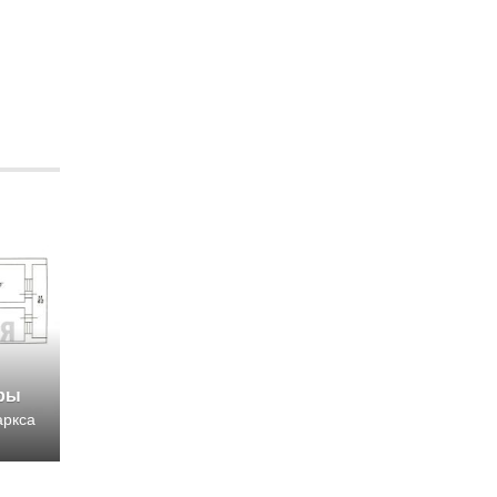
иры
аркса