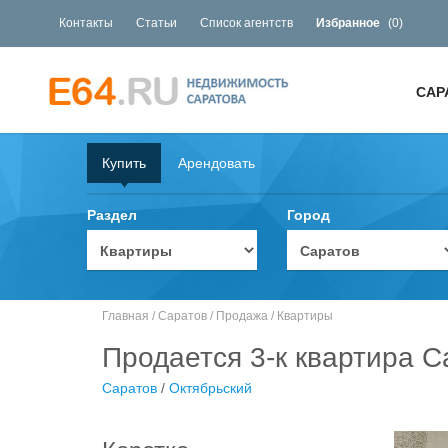
Контакты
Статьи
Список агентств
Избранное
(
0
)
САР
Купить
Арендовать
Раздел
Город
Главная
/
Саратов
/
Продажа
/
Квартиры
Продается 3-к квартира С
Саратов
/
Октябрьский