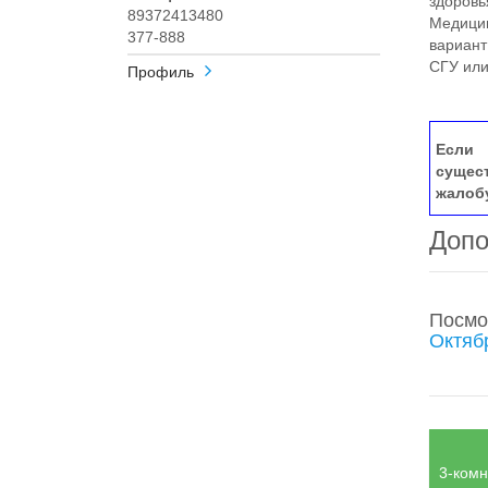
здоровь
89372413480
Медицин
377-888
вариант
СГУ или
Профиль
Если 
сущес
жалоб
Допо
Посмо
Октяб
3-комн