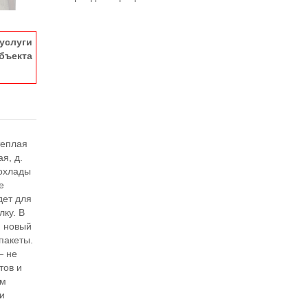
услуги
ъекта
теплая
я, д.
рохлады
е
дет для
лку. В
н новый
пакеты.
— не
тов и
ем
 и