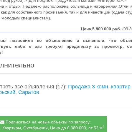
я под рукой). · Для покупок: Продуктовый магазин «Пятерочка». ·
а и отдых: Недалеко расположены больница и набережная.Отлич
 как для собственного проживания, так и для инвестиций (сдача ст
 молодым специалистам).
Цена
5 800 000
руб.
/99 8
вы позвонили по объявлению и выяснили, что объе
твует, либо с вас требуют предоплату за просмотр, ос
у!
лнительно
треть все объявления
(17)
:
Продажа 3 комн. квартир
рьский, Саратов
Подписаться на новые объекты по запросу:
2
. Квартиры, Октябрьский, Цена до 6 380 000, от 52 м