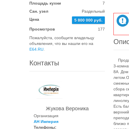
Площадь кухни
7
Сан. узел
Раздельный
Цена
5 800 000 руб.
Просмотров
177
Пожалуйста, сообщите владельцу
Опи
объявления, что вы нашли его на
E64.RU
.
Продает
Контакты
3-комна
8А. Дом
летом.О
смежные
сбора с
квартир
линолеу
Есть ба
Жукова Вероника
верхний
Организация
препода
АН Империя
близко 
Телефоны: