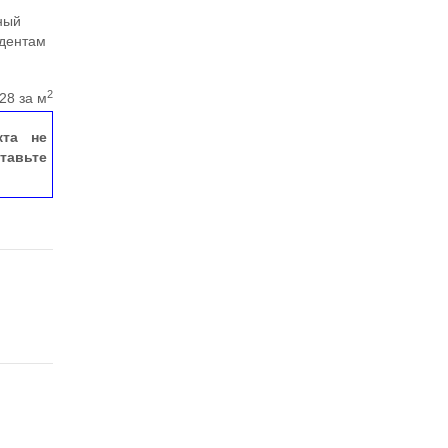
ный
удентам
2
28 за м
кта не
тавьте