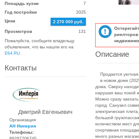
Площадь кухни
7
Год постройки
2025
Цена
2 270 000 руб.
Остерегай
Просмотров
131
риелтор
Пожалуйста, сообщите владельцу
недвижимо
объявления, что вы нашли его на
Описание
E64.RU
.
Контакты
Продается уютная, 
в новом доме (2025 
дома. Сверху находит
нарушая ваш покой и
Можно сразу заехать
город. Санузел совм
Дмитрий Евгеньевич
электрическая плита
большой грузопасса
Организация
количеством мест для
АН Империя
спортивная площадки
Телефоны:
много разных магази
89297706745