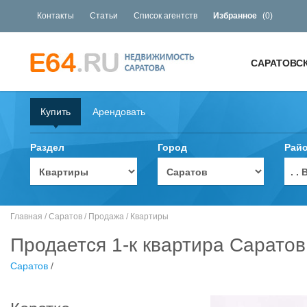
Контакты
Статьи
Список агентств
Избранное
(
0
)
САРАТОВС
Купить
Арендовать
Раздел
Город
Рай
. 
Главная
/
Саратов
/
Продажа
/
Квартиры
Продается 1-к квартира Саратов
Саратов
/