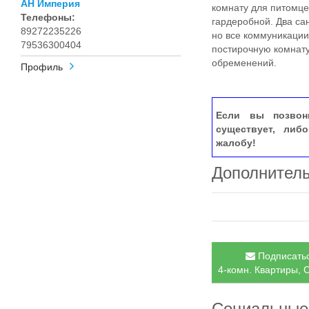
АН Империя
комнату для питомце
Телефоны:
гардеробной. Два са
89272235226
но все коммуникации
79536300404
постирочную комнату
обременений.
Профиль
Если вы позвон
существует, либ
жалобу!
Дополнител
Подписатьс
4-комн. Квартиры, 
Социальные