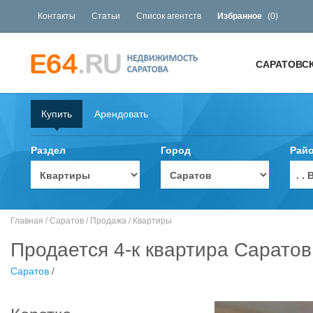
Контакты
Статьи
Список агентств
Избранное
(
0
)
САРАТОВС
Купить
Арендовать
Раздел
Город
Рай
. 
Главная
/
Саратов
/
Продажа
/
Квартиры
Продается 4-к квартира Саратов
Саратов
/