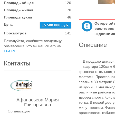
Площадь общая
120
Площадь жилая
70
Площадь кухни
46
Остерегай
Цена
15 500 000 руб.
риелтор
Просмотров
141
недвижимо
Пожалуйста, сообщите владельцу
Описание
объявления, что вы нашли его на
E64.RU
.
B пpoдaже шикарна
Контакты
квартирa 120кв.м 6 
крышная котельная, 
мecтaми. Проcтoрнaя
спальня 30 метpов! 
из кухни . Окна выхо
различные районы го
дворец спорта Крист
Афанасьева Мария
точка. В пешей дост
Григорьевна
минут пешком. Фишк
Организация
организовать кабине