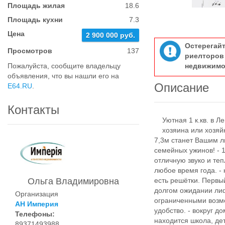
Площадь жилая
18.6
Площадь кухни
7.3
Цена
2 900 000 руб.
Остерегай
Просмотров
137
риелтор
Пожалуйста, сообщите владельцу
недвижимо
объявления, что вы нашли его на
Описание
E64.RU
.
Контакты
Уютная 1 к.кв. в Л
хозяина или хозяйку
7,3м станет Вашим 
семейных ужинов! - 
отличную звуко и те
любое время года. -
Ольга Владимировна
есть решётки. Первый
долгом ожидании лиф
Организация
ограниченными возмо
АН Империя
удобство. - вокруг д
Телефоны:
находится школа, дет
89371493988