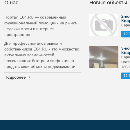
О нас
Новые объекты
2-ко
Портал E64.RU — современный
Ква
функциональный помощник на рынке
Сарат
недвижимости в интернет-
10 
пространстве.
Для профессионалов рынка и
3-ко
собственников E64.RU - это множество
Ква
актуальных возможностей,
Сара
позволяющих быстро и эффективно
Поса
продать свои объекты недвижимости.
180/
12 
Подробнее