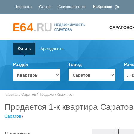
Контакты
Статьи
Список агентств
Избранное
(
0
)
САРАТОВС
Купить
Арендовать
Раздел
Город
Рай
. 
Главная
/
Саратов
/
Продажа
/
Квартиры
Продается 1-к квартира Саратов
Саратов
/