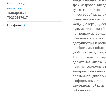
каждый найдет свое 
Организация
трех метровая. Квадр
империя
кухня, которой всего
Телефоны:
и посудомойка, детс
79270567617
очень теплый зимой 
кондиционере, ну есл
Профиль
с двумя лифтами обе
по программе Волод
окажетесь в эпицент
доступностью и разв
необходимые объект
учебные заведения,
Театральная площад
для отдыха, аптеки,
покупки: возможны 
материнского капита
полным юридическим
в оформлении ипотек
замечательной кварт
собственник.