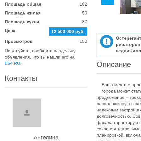
Площадь общая
102
Площадь жилая
50
Площадь кухни
37
Цена
12 500 000 руб.
Остерегай
Просмотров
150
риелтор
Пожалуйста, сообщите владельцу
недвижимо
объявления, что вы нашли его на
Описание
E64.RU
.
Контакты
Ваша мечта о прост
города может стать
предложение – трех
расположенную в сам
надежным застройщик
долговечностью. Со
фасада гарантируют 
сохраняя тепло зимо
планировкой, включа
Ангелина