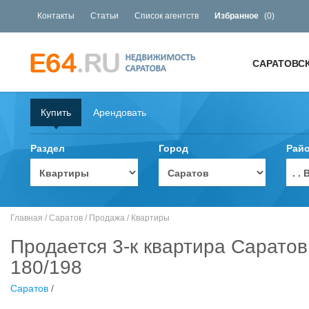
Контакты
Статьи
Список агентств
Избранное
(
0
)
САРАТОВС
Купить
Арендовать
Раздел
Город
Рай
. 
Главная
/
Саратов
/
Продажа
/
Квартиры
Продается 3-к квартира Саратов
180/198
Саратов
/