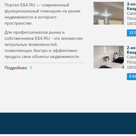
3-ко
Портал E64.RU — современный
Ква
функциональный помощник на рынке
Сара
недвижимости в интернет-
Поса
пространстве.
180/
Для профессионалов рынка и
12 
собственников E64.RU - это множество
актуальных возможностей,
2-ко
позволяющих быстро и эффективно
Ква
продать свои объекты недвижимости.
Сара
Поса
Подробнее
180/
8 6