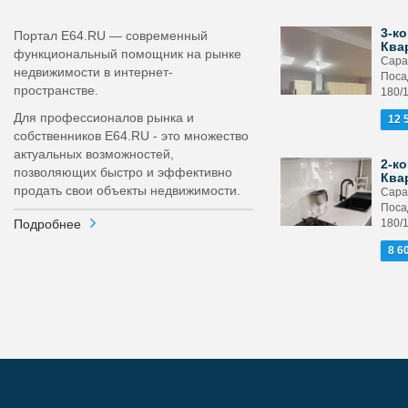
3-ко
Портал E64.RU — современный
Ква
функциональный помощник на рынке
Сара
недвижимости в интернет-
Поса
пространстве.
180/
Для профессионалов рынка и
12 
собственников E64.RU - это множество
актуальных возможностей,
2-ко
позволяющих быстро и эффективно
Ква
продать свои объекты недвижимости.
Сара
Поса
Подробнее
180/
8 6