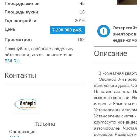
Площадь жилая
45
Площадь кухни
16
Год постройки
2016
Остерегай
Цена
7 200 000 руб.
риелтор
Просмотров
162
недвижимо
Пожалуйста, сообщите владельцу
Описание
объявления, что вы нашли его на
E64.RU
.
3 комнатная квартир
Контакты
Овсяной 3-й проезд,
панельного дома. Об
Пластиковые окна. Н
выход из спальни. Н
стороны. Комнаты из
Установлены межком
Установлены счетчики
круглосуточное вид
Татьяна
автомобилей. Чистая
Организация
договоре. Развитая 