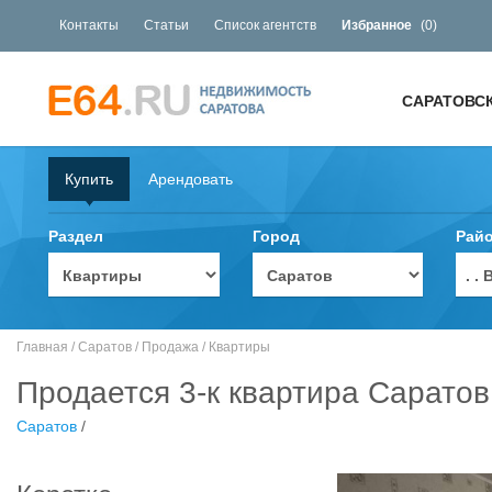
Контакты
Статьи
Список агентств
Избранное
(
0
)
САРАТОВС
Купить
Арендовать
Раздел
Город
Рай
. 
Главная
/
Саратов
/
Продажа
/
Квартиры
Продается 3-к квартира Саратов
Саратов
/