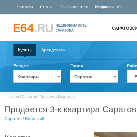
Контакты
Статьи
Список агентств
Избранное
(
0
)
САРАТОВС
Купить
Арендовать
Раздел
Город
Рай
. 
Главная
/
Саратов
/
Продажа
/
Квартиры
Продается 3-к квартира Саратов
Саратов
/
Волжский