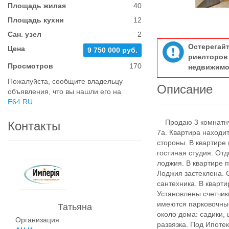
Площадь жилая
40
Площадь кухни
12
Сан. узел
2
Остерегай
Цена
9 750 000 руб.
риелтор
Просмотров
170
недвижимо
Пожалуйста, сообщите владельцу
Описание
объявления, что вы нашли его на
E64.RU
.
Продаю 3 комнатную 
Контакты
7а. Квартира находит
стороны. В квартире
гостиная студия. От
лоджия. В квартире 
Лоджия застеклена. 
сантехника. В кварт
Установлены счетчики
имеются парковочны
Татьяна
около дома: садики,
Организация
развязка. Под Ипоте