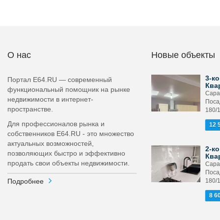
О нас
Новые объекты
3-ко
Портал E64.RU — современный
Ква
функциональный помощник на рынке
Сара
недвижимости в интернет-
Поса
пространстве.
180/
Для профессионалов рынка и
12 
собственников E64.RU - это множество
актуальных возможностей,
2-ко
позволяющих быстро и эффективно
Ква
продать свои объекты недвижимости.
Сара
Поса
Подробнее
180/
8 6