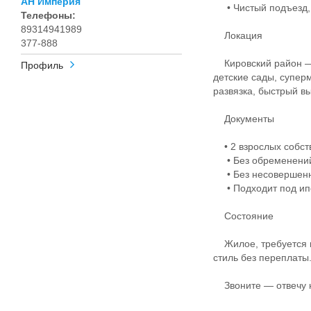
АН Империя
• Чистый подъезд, 
Телефоны:
89314941989
Локация
377-888
Кировский район — 
Профиль
детские сады, супер
развязка, быстрый в
Документы
• 2 взрослых собст
• Без обременени
• Без несовершенн
• Подходит под ипо
Состояние
Жилое, требуется к
стиль без переплаты
Звоните — отвечу н