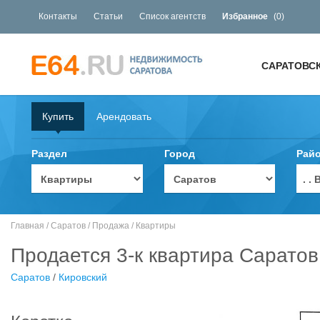
Контакты
Статьи
Список агентств
Избранное
(
0
)
САРАТОВС
Купить
Арендовать
Раздел
Город
Рай
. 
Главная
/
Саратов
/
Продажа
/
Квартиры
Продается 3-к квартира Саратов
Саратов
/
Кировский