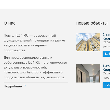
О нас
Новые объекты
2-ко
Портал E64.RU — современный
Ква
функциональный помощник на рынке
Сара
недвижимости в интернет-
улица
пространстве.
11 
Для профессионалов рынка и
собственников E64.RU - это множество
1-ко
актуальных возможностей,
Ква
позволяющих быстро и эффективно
Сара
продать свои объекты недвижимости.
проез
8 2
Подробнее