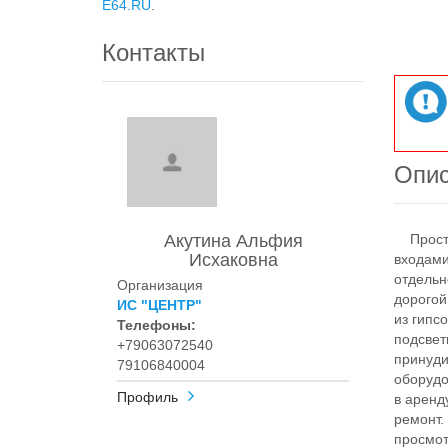
E64.RU
.
Контакты
Опи
Акутина Альфия
Простор
Исхаковна
входами
отдельн
Организация
дорогой
ИС "ЦЕНТР"
из гипс
Телефоны:
подсвет
+79063072540
принуди
79106840004
оборудо
Профиль
в аренд
ремонт.
просмот