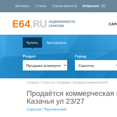
Контакты
Статьи
Список агентств
Избранное
(
0
)
САР
Купить
Арендовать
Раздел
Город
Главная
/
Саратов
/
Продажа
/
Продажа коммерческой
Продаётся коммерческая 
Казачья ул 23/27
Саратов
/
Фрунзенский