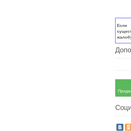
Если 
сущес
жалоб
Допо
Продаж
Соци