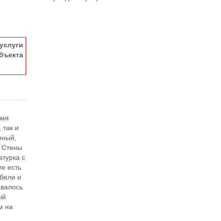
услуги
ъекта
умя
 так и
нный,
. Стены
атурка с
те есть
бели и
авалось
ый
м на