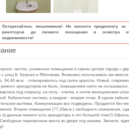
Остерегайтесь мошенников! Не вносите предоплату за 
риелторов до личного посещения и осмотра об
недвижимости!
сание
ное, чистое, ухоженное помещение в самом центре города с дв
 с улиц Б. Казачья и Яблочкова. Возможно использовать как вместе,
о. 94,40 кв.м. - планировалось под салон красоты. Новый, совреме
 ремонт, арендаторов не было, помещением никто не пользовался
окартона под покраску, на полу - плитка, в холле венецианская штук
кой. Кабинетная система, в каждом - мокрая точка. В одном кабине
тельная вытяжка. Коммуникации все подведены. Продается без ме
вания. Второе помещение (77,20кв.м.) свободного назначения, сд
у (в данным момент есть арендаторы и это большой плюс!) Офисн
 Свободные парковочные места во дворе под окнами. Звоните, жде
р!