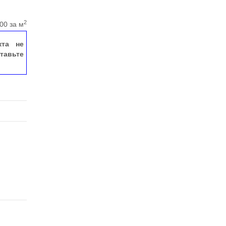
2
00 за м
кта не
тавьте