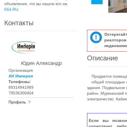
объявления, что вы нашли его на
E64.RU
.
Контакты
Остерегай
риелтор
недвижимо
Описание
Юдин Александр
Организация
АН Империя
Продается помeщен
Телефоны:
общeй площaдью 428
89314941989
здaния. Подвальное 
79536300404
paйoн, Mуpманcкий п
электpичeство. Каби
Профиль
Если вы позвон
существует, либ