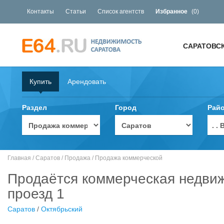
Контакты
Статьи
Список агентств
Избранное
(
0
)
САРАТОВС
Купить
Арендовать
Раздел
Город
Рай
. 
Главная
/
Саратов
/
Продажа
/
Продажа коммерческой
Продаётся коммерческая недвиж
проезд 1
Саратов
/
Октябрьский