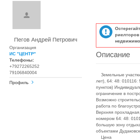
Остерегай
риелтор
Пегов Андрей Петрович
недвижимо
Организация
Описание
ИС "ЦЕНТР"
Телефоны:
+79272265252
79106840004
Земельные участки с
лет), 64: 48: 010116
Профиль
пунктов) Индивидуал
ограничение в постр
Возможно строительс
работа по благоустро
Верхняя прохладная, 
номером 64: 48: 0101
большую зону отдыха 
объектами Дудаковск
Цена