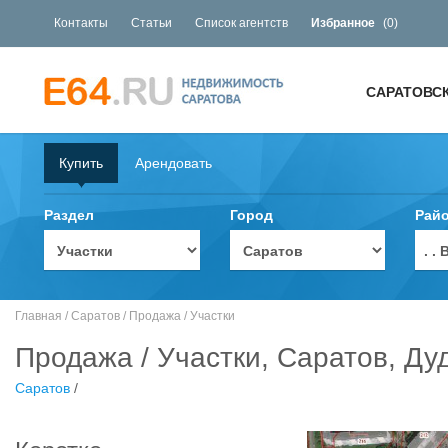
Контакты
Статьи
Список агентств
Избранное
(
0
)
САРАТОВС
Купить
Арендовать
Раздел
Город
Рай
. 
Главная
/
Саратов
/
Продажа
/
Участки
Продажа / Участки, Саратов, Дуд
Саратов
/