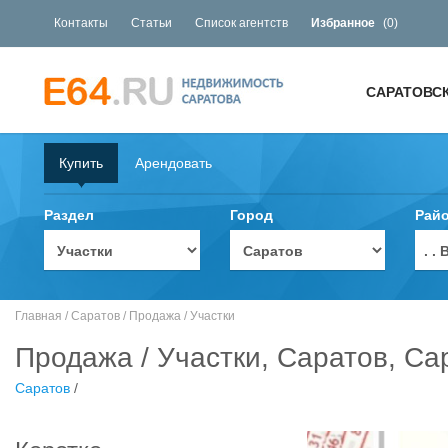
Контакты
Статьи
Список агентств
Избранное
(
0
)
САРАТОВС
Купить
Арендовать
Раздел
Город
Рай
. 
Главная
/
Саратов
/
Продажа
/
Участки
Продажа / Участки, Саратов, Сар
Саратов
/