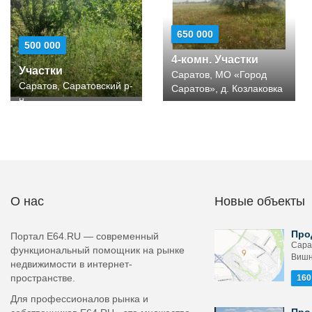
650 000
500 000
4-комн. Участки
Участки
Саратов, МО «Город
Саратов, Саратовский р-
Саратов», д. Козлаковка
н
О нас
Новые объекты
Про
Портал E64.RU — современный
Сара
функциональный помощник на рынке
Вишн
недвижимости в интернет-
пространстве.
160
Для профессионалов рынка и