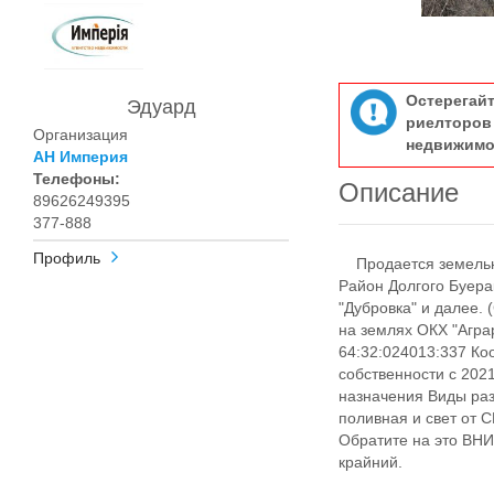
Остерегай
Эдуард
риелтор
Организация
недвижимо
АН Империя
Телефоны:
Описание
89626249395
377-888
Профиль
Пpoдаeтcя зeмeльный
Район Долгoгo Буeра
"Дубpовкa" и далее.
нa земляx ОКX "Аграр
64:32:024013:337 Ко
собственности с 2021
назначения Виды раз
поливная и свет от 
Обратите на это ВН
крайний.