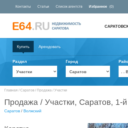
Контакты
Статьи
Список агентств
Избранное
(
0
)
САРАТОВС
Купить
Арендовать
Раздел
Город
Рай
. 
Главная
/
Саратов
/
Продажа
/
Участки
Продажа / Участки, Саратов, 1-
Саратов
/
Волжский