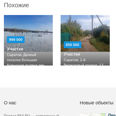
Похожие
999 000
850 000
Участки
Участки
Саратов, Дачный
поселок Большая
Саратов, 1-й
Кумысная поляна тер
Вересковый проезд, 13
О нас
Новые объекты
Про
Портал E64.RU — современный