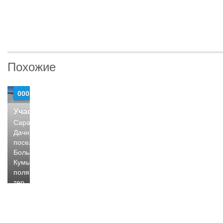
Похожие
999
000
Участки
Саратов,
Дачный
поселок
Большая
Кумысная
поляна
тер