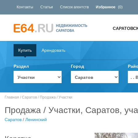
Контакты
Статьи
Список агентств
Избранное
(
0
)
САРАТОВС
Купить
Арендовать
Раздел
Город
Рай
. 
Главная
/
Саратов
/
Продажа
/
Участки
Продажа / Участки, Саратов, уча
Саратов
/
Ленинский