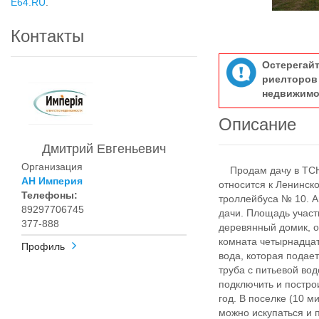
E64.RU
.
Контакты
Остерегай
риелтор
недвижимо
Описание
Дмитрий Евгеньевич
Организация
Продам дачу в ТСН 
АН Империя
относится к Ленинско
Телефоны:
троллейбуса № 10. А
89297706745
дачи. Площадь участк
377-888
деревянный домик, о
комната четырнадцат
Профиль
вода, которая подае
труба с питьевой во
подключить и постро
год. В поселке (10 м
можно искупаться и 