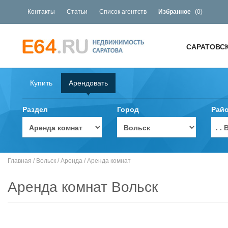
Контакты
Статьи
Список агентств
Избранное
(
0
)
САРАТОВС
Купить
Арендовать
Раздел
Город
Рай
. 
Главная
/
Вольск
/
Аренда
/
Аренда комнат
Аренда комнат Вольск