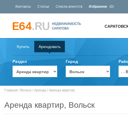
Контакты
Статьи
Список агентств
Избранное
(
0
)
САРАТОВС
Купить
Арендовать
Раздел
Город
Рай
. 
Главная
/
Вольск
/
Аренда
/
Аренда квартир
Аренда квартир, Вольск